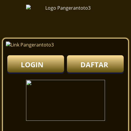
LOGIN
DAFTAR